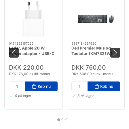
0194252157022
5397184357620
Lader, Apple 20 W -
Dell Premier Mus og
Power adapter - USB-C
Tastatur (KM7321W)
DKK 220,00
DKK 760,00
DKK 176,00 ekskl. moms
DKK 608,00 ekskl. moms
Køb nu
Køb nu
9 på lager
8 på lager