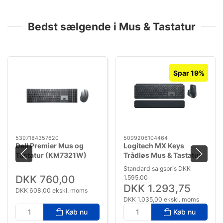
Bedst sælgende i Mus & Tastatur
Spar 19%
5397184357620
5099206104464
Dell Premier Mus og
Logitech MX Keys
Tastatur (KM7321W)
Trådløs Mus & Tastatur
Standard salgspris DKK
DKK 760,00
1.595,00
DKK 1.293,75
DKK 608,00 ekskl. moms
DKK 1.035,00 ekskl. moms
Køb nu
Køb nu