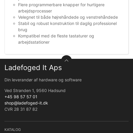
Flere programmerbare knapper for hurtigere
arbejdsprocesser
Velegnet til både højrehåndede og venstrehåndede
Stabil og robust konstruktion til daglig professionel
brug
Kompatibel med de fleste tastaturer og
arbejdsstationer
Ladefoged It Aps
Din leverandør af hardware og software
Ved Stranden 1, 9560 Hadsund
+45 98 57 57 01
shop@ladefoged-it.dk
CVR 28 31 87 82
KATALOG