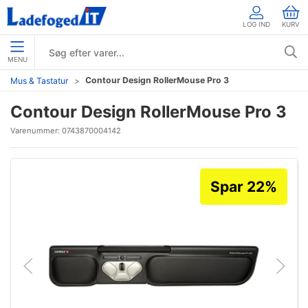
LOG IND
KURV
MENU
Contour Design RollerMouse Pro 3
Mus & Tastatur
Contour Design RollerMouse Pro 3
Varenummer:
0743870004142
Spar 22%